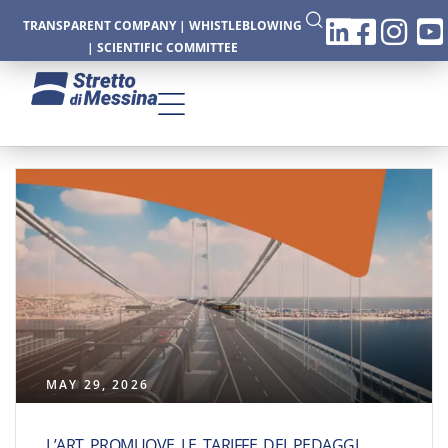
TRANSPARENT COMPANY
|
WHISTLEBLOWING
|
SCIENTIFIC COMMITTEE
CTURE
CS
MAY 29, 2026
L’ART PROMUOVE LE TARIFFE DEI PEDAGGI