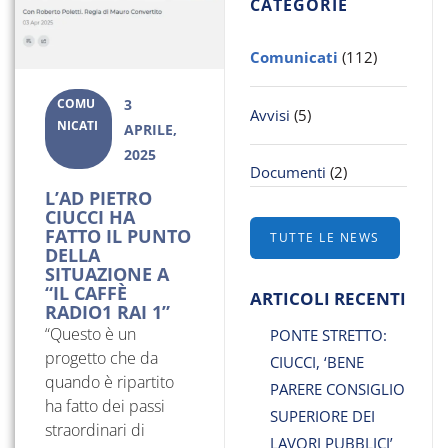
CATEGORIE
Comunicati
(112)
COMU
3
Avvisi
(5)
NICATI
APRILE,
2025
Documenti
(2)
L’AD PIETRO
CIUCCI HA
FATTO IL PUNTO
TUTTE LE NEWS
DELLA
SITUAZIONE A
“IL CAFFÈ
ARTICOLI RECENTI
RADIO1 RAI 1”
“Questo è un
PONTE STRETTO:
progetto che da
CIUCCI, ‘BENE
quando è ripartito
PARERE CONSIGLIO
ha fatto dei passi
SUPERIORE DEI
straordinari di
LAVORI PUBBLICI’