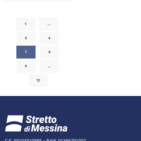
1
…
5
6
7
8
9
…
12
C.F.: 05104310585 – P.IVA: 01356791002