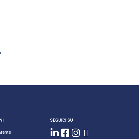
NI
SEGUICI SU
arente