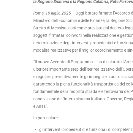
la Regione Siciliana e la Regione Calabria, Rete Ferrovi
Roma, 16 luglio 2025
– Oggi è stato firmato l’Accordo di
Ministero dell’Economia e delle Finanze, la Regione Sici
Stretto di Messina, così come previsto dal decreto-legge
soggetti firmatari coinvolti nella realizzazione e gestio
determinazione degli interventi propedeutici e funzional
modalità realizzative per il miglior coordinamento e si
“Il nuovo Accordo di Programma – ha dichiarato l’Ammin
ulteriore importante step dell’iter realizzativo dell’Oper
e regolare preventivamente gli impegni e i ruoli di ciasc
garantendo la piena funzionalità trasportistica del coll
fondamentale della mobilità stradale e ferroviaria del 
condivisione dell’intero sistema italiano, Governo, Regio
e Anas”.
In particolare:
gli interventi propedeutici e funzionali di competen