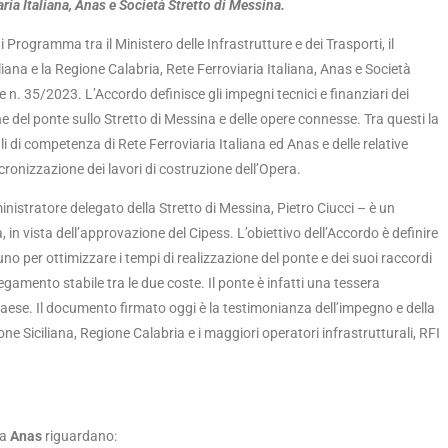
aria Italiana, Anas e Società Stretto di Messina.
 Programma tra il Ministero delle Infrastrutture e dei Trasporti, il
liana e la Regione Calabria, Rete Ferroviaria Italiana, Anas e Società
 n. 35/2023. L’Accordo definisce gli impegni tecnici e finanziari dei
ne del ponte sullo Stretto di Messina e delle opere connesse. Tra questi la
i di competenza di Rete Ferroviaria Italiana ed Anas e delle relative
ncronizzazione dei lavori di costruzione dell’Opera.
istratore delegato della Stretto di Messina, Pietro Ciucci – è un
a, in vista dell’approvazione del Cipess. L’obiettivo dell’Accordo è definire
uno per ottimizzare i tempi di realizzazione del ponte e dei suoi raccordi
egamento stabile tra le due coste. Il ponte è infatti una tessera
Paese. Il documento firmato oggi è la testimonianza dell’impegno e della
ne Siciliana, Regione Calabria e i maggiori operatori infrastrutturali, RFI
za
Anas
riguardano: