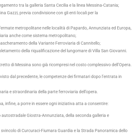
llegamento tra la galleria Santa Cecilia e la linea Messina-Catania;
na Gazzi, previa condivisione con gli enti locali per la
 fermate metropolitane nelle località di Papardo, Annunziata ed Europa,
roviaria anche come sistema metropolitano;
mascheramento della Variante Ferroviaria di Cannitello;
letamento della riqualificazione del lungomare di Villa San Giovanni.
 Stretto di Messina sono già ricompresi nel costo complessivo dell’Opera.
sto dal precedente, le competenze dei firmatari dopo l’entrata in
ria e straordinaria della parte ferroviaria dell’opera.
a, infine, a porre in essere ogni iniziativa atta a consentire:
o autostradale Giostra-Annunziata, della seconda galleria e
vo svincolo di Curcuraci-Fiumara Guardia e la Strada Panoramica dello