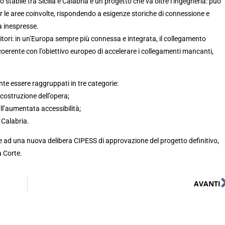
stabile tra Sicilia e Calabria è un progetto che va oltre l’ingegneria: può
er le aree coinvolte, rispondendo a esigenze storiche di connessione e
a inespresse.
ritori: in un’Europa sempre più connessa e integrata, il collegamento
 coerente con l’obiettivo europeo di accelerare i collegamenti mancanti,
te essere raggruppati in tre categorie:
 costruzione dell’opera;
dall’aumentata accessibilità;
 Calabria.
ate ad una nuova delibera CIPESS di approvazione del progetto definitivo,
a Corte.
AVANTI