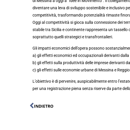
di Messina a oggi a “Idee in Movimento”. Il collegamento 
diventare una leva di sviluppo sostenibile e inclusivo p
competitività, trasformando potenzialità rimaste finor
Oggi al competitività si gioca sulla connessione dei ter
stabile tra Sicilia e continente rappresenta un tassello
soprattutto quelli strategici e transfrontalieri.
Gli impatti economici dell’opera possono sostanzialmen
a) gli effetti economici ed occupazionali derivanti dalla
b) gli effetti sulla produttività delle imprese derivanti 
c) gli effetti sulle economie urbane di Messina e Reggio
L’obiettivo è di pervenire, auspicabilmente entro l’est
per una registrazione piena senza riserve da parte dell
INDIETRO